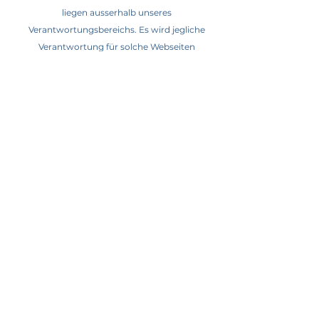
liegen ausserhalb unseres
Verantwortungsbereichs. Es wird jegliche
Verantwortung für solche Webseiten
abgelehnt. Der Zugriff und die Nutzung
solcher Webseiten erfolgen auf eigene Gefahr
des jeweiligen Nutzers.
Urheberrechtserklärung
Die Urheber- und alle anderen Rechte an
Inhalten, Bildern, Fotos oder anderen Dateien
auf dieser Website, gehören ausschliesslich
Christian Morhardt oder den speziell
genannten Rechtinhaber. Für die
Reproduktion jeglicher Elemente ist die
schriftliche Zustimmung des
Urheberrechtsträgers im Voraus einzuholen.
Impressum
Datenschutz