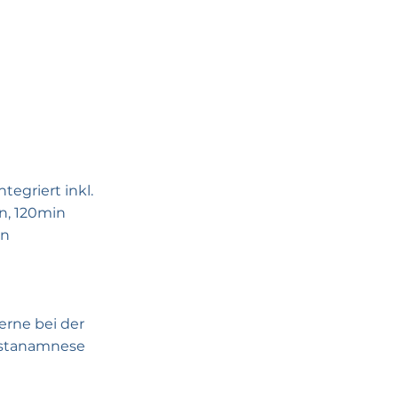
egriert inkl.
n, 120min
in
rne bei der
rstanamnese