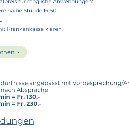
rialpreis für mögliche Anwendungen:
tere halbe Stunde Fr.50,-
.
it Krankenkasse klären.
uchen
 Bedürfnisse angepasst mit Vorbesprechung/
 nach Absprache
in = Fr. 130,-
min = Fr. 230,-
dungen