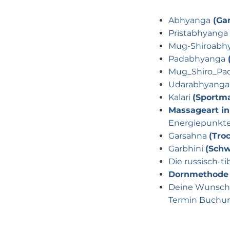
Abhyanga
(Ga
Pristabhyanga
Mug-Shiroabh
Padabhyanga
Mug_Shiro_Pa
Udarabhyanga
Kalari
(Sportm
Massageart in
Energiepunkt
Garsahna
(Tro
Garbhini
(Sch
Die russisch-ti
Dornmethode
Deine Wunsch
Termin Buchun