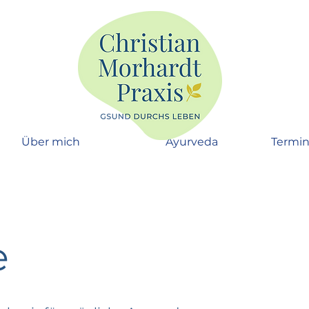
Über mich
Ayurveda
Termi
e