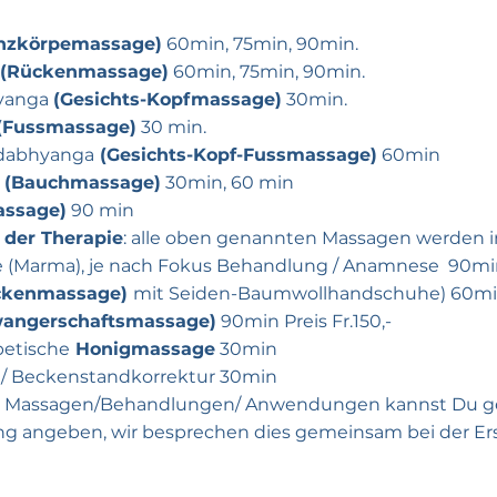
nzkörpemassage)
60min, 75min, 90min.
(Rückenmassage)
60min, 75min, 90min.
yanga
(Gesichts-Kopfmassage)
30min.
(Fussmassage)
30 min.
dabhyanga
(Gesichts-Kopf-Fussmassage)
60min
(Bauchmassage)
30min, 60 min
assage)
90 min
 der Therapie
: alle oben genannten Massagen werden int
e
(Marma), je nach Fokus Behandlung / Anamnese 90mi
ckenmassage)
mit Seiden-Baumwollhandschuhe) 60m
wangerschaftsmassage)
90min Preis Fr.150,-
betische
Honigmassage
30min
/ Beckenstandkorrektur 30min
 Massagen/Behandlungen/ Anwendungen kannst Du ge
g angeben, wir besprechen dies gemeinsam bei der E