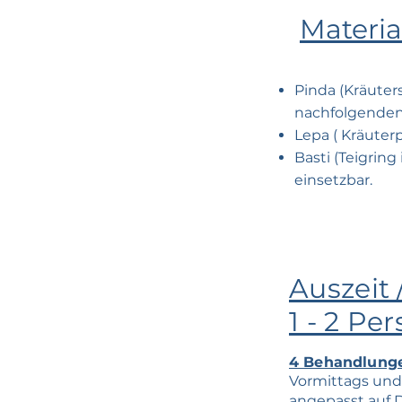
Materi
Pinda (Kräuters
nachfolgenden
Lepa ( Kräuterp
Basti (Teigring 
einsetzbar.
Auszeit
1 - 2 Pe
4 Behandlunge
Vormittags und
angepasst auf 